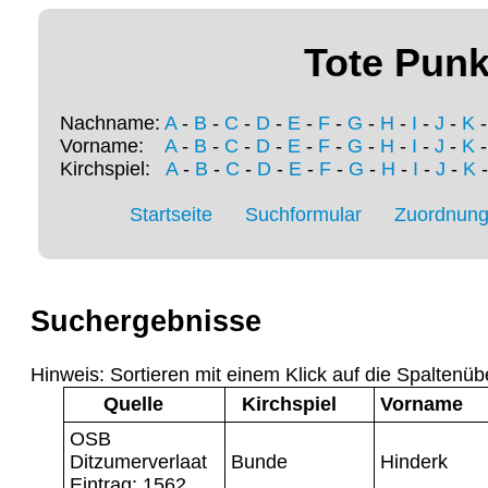
Tote Punk
Nachname:
A
-
B
-
C
-
D
-
E
-
F
-
G
-
H
-
I
-
J
-
K
Vorname:
A
-
B
-
C
-
D
-
E
-
F
-
G
-
H
-
I
-
J
-
K
Kirchspiel:
A
-
B
-
C
-
D
-
E
-
F
-
G
-
H
-
I
-
J
-
K
Startseite
Suchformular
Zuordnung 
Suchergebnisse
Hinweis: Sortieren mit einem Klick auf die Spaltenüb
Quelle
Kirchspiel
Vorname
OSB
Ditzumerverlaat
Bunde
Hinderk
Eintrag: 1562