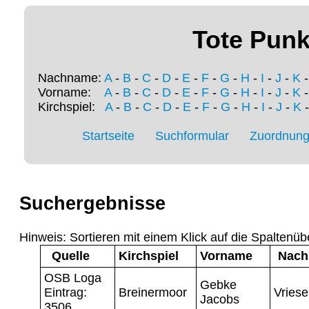
Tote Punk
Nachname:
A
-
B
-
C
-
D
-
E
-
F
-
G
-
H
-
I
-
J
-
K
Vorname:
A
-
B
-
C
-
D
-
E
-
F
-
G
-
H
-
I
-
J
-
K
Kirchspiel:
A
-
B
-
C
-
D
-
E
-
F
-
G
-
H
-
I
-
J
-
K
Startseite
Suchformular
Zuordnung 
Suchergebnisse
Hinweis: Sortieren mit einem Klick auf die Spaltenüb
Quelle
Kirchspiel
Vorname
Nach
OSB Loga
Gebke
Eintrag:
Breinermoor
Vries
Jacobs
3506