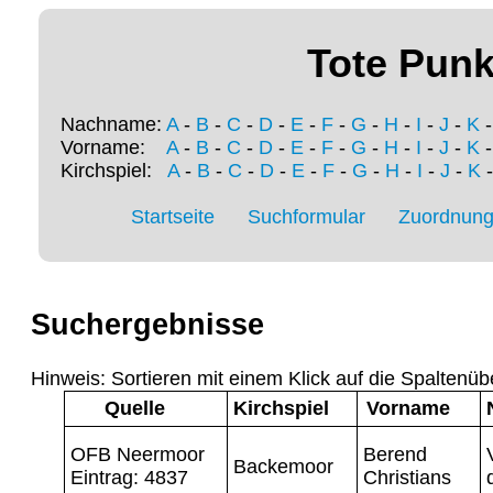
Tote Punk
Nachname:
A
-
B
-
C
-
D
-
E
-
F
-
G
-
H
-
I
-
J
-
K
Vorname:
A
-
B
-
C
-
D
-
E
-
F
-
G
-
H
-
I
-
J
-
K
Kirchspiel:
A
-
B
-
C
-
D
-
E
-
F
-
G
-
H
-
I
-
J
-
K
Startseite
Suchformular
Zuordnung 
Suchergebnisse
Hinweis: Sortieren mit einem Klick auf die Spaltenüb
Quelle
Kirchspiel
Vorname
OFB Neermoor
Berend
Backemoor
Eintrag: 4837
Christians