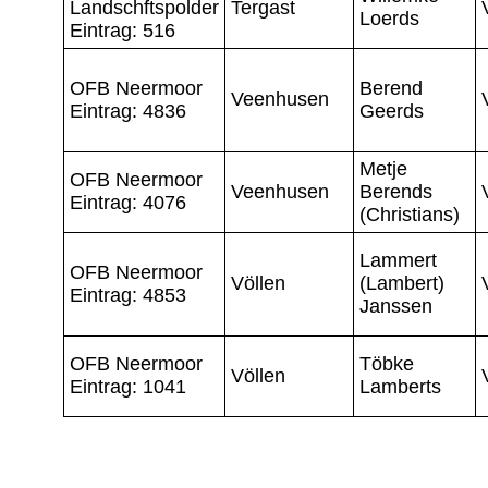
Landschftspolder
Tergast
Loerds
Eintrag: 516
OFB Neermoor
Berend
Veenhusen
Eintrag: 4836
Geerds
Metje
OFB Neermoor
Veenhusen
Berends
Eintrag: 4076
(Christians)
Lammert
OFB Neermoor
Völlen
(Lambert)
Eintrag: 4853
Janssen
OFB Neermoor
Töbke
Völlen
Eintrag: 1041
Lamberts