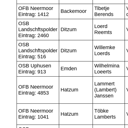
OFB Neermoor
Tibetje
Backemoor
Eintrag: 1412
Berends
OSB
Loerd
Landschftspolder
Ditzum
Reemts
Eintrag: 2460
OSB
Willemke
Landschftspolder
Ditzum
Loerds
Eintrag: 516
OSB Uphusen
Wilhelmina
Emden
Eintrag: 913
Loeerts
Lammert
OFB Neermoor
Hatzum
(Lambert)
Eintrag: 4853
Janssen
OFB Neermoor
Töbke
Hatzum
Eintrag: 1041
Lamberts