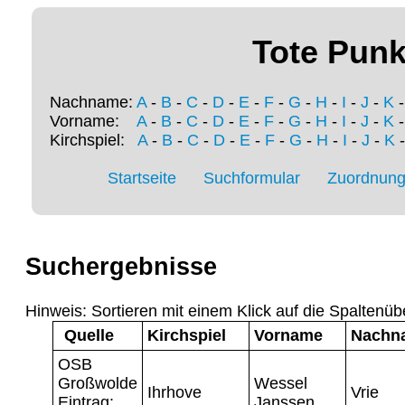
Tote Punk
Nachname:
A
-
B
-
C
-
D
-
E
-
F
-
G
-
H
-
I
-
J
-
K
Vorname:
A
-
B
-
C
-
D
-
E
-
F
-
G
-
H
-
I
-
J
-
K
Kirchspiel:
A
-
B
-
C
-
D
-
E
-
F
-
G
-
H
-
I
-
J
-
K
Startseite
Suchformular
Zuordnung 
Suchergebnisse
Hinweis: Sortieren mit einem Klick auf die Spaltenüb
Quelle
Kirchspiel
Vorname
Nachn
OSB
Großwolde
Wessel
Ihrhove
Vrie
Eintrag:
Janssen