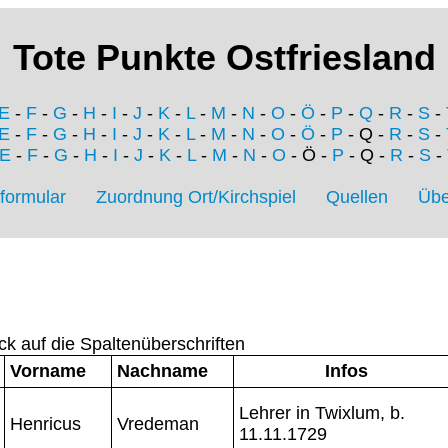
Tote Punkte Ostfriesland
E
-
F
-
G
-
H
-
I
-
J
-
K
-
L
-
M
-
N
-
O
-
Ö
-
P
-
Q
-
R
-
S
-
E
-
F
-
G
-
H
-
I
-
J
-
K
-
L
-
M
-
N
-
O
-
Ö
-
P
- Q -
R
-
S
-
E
-
F
-
G
-
H
-
I
-
J
-
K
-
L
-
M
-
N
-
O
- Ö -
P
- Q -
R
-
S
-
formular
Zuordnung Ort/Kirchspiel
Quellen
Übe
ck auf die Spaltenüberschriften
Vorname
Nachname
Infos
Lehrer in Twixlum, b.
Henricus
Vredeman
11.11.1729