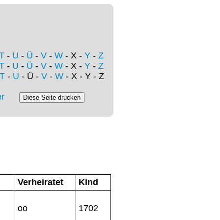
T
-
U
-
Ü
-
V
-
W
- X -
Y
-
Z
T
-
U
-
Ü
-
V
-
W
- X -
Y
-
Z
T
-
U
- Ü -
V
-
W
- X - Y - Z
r
Verheiratet
Kind
oo
1702