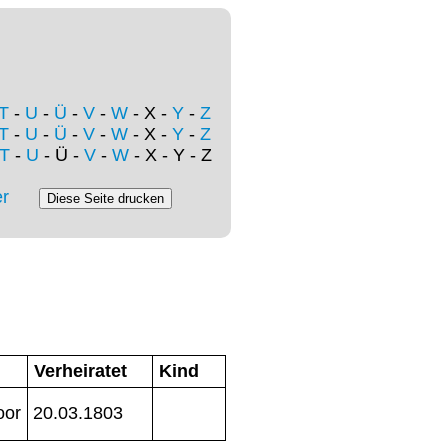
T
-
U
-
Ü
-
V
-
W
- X -
Y
-
Z
T
-
U
-
Ü
-
V
-
W
- X -
Y
-
Z
T
-
U
- Ü -
V
-
W
- X - Y - Z
r
Verheiratet
Kind
oor
20.03.1803