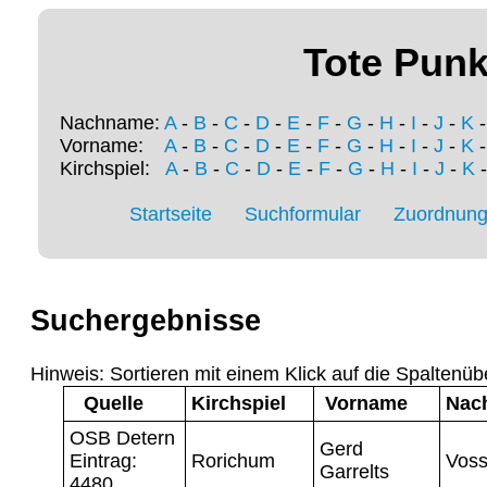
Tote Punk
Nachname:
A
-
B
-
C
-
D
-
E
-
F
-
G
-
H
-
I
-
J
-
K
Vorname:
A
-
B
-
C
-
D
-
E
-
F
-
G
-
H
-
I
-
J
-
K
Kirchspiel:
A
-
B
-
C
-
D
-
E
-
F
-
G
-
H
-
I
-
J
-
K
Startseite
Suchformular
Zuordnung 
Suchergebnisse
Hinweis: Sortieren mit einem Klick auf die Spaltenüb
Quelle
Kirchspiel
Vorname
Nac
OSB Detern
Gerd
Eintrag:
Rorichum
Voss
Garrelts
4480