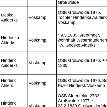
Großwolde
OSB Großwolde 1975,
Geske
Voskamp
Tochter Hinderika Aalderk
Aalderks
Voskamp
* 9.5.1835 Greetmeer,
Hinderika
Voskamp
wohnhaft Westrhauderfeh
Alderks
T.v. Geeske Alderks
Hinderk
OSB Großwolde 1976, + 
Voskamp
Aalderks
1830
Hinderk
OSB Großwolde 1976, S
Voskamp
Ahlers
Roelf Hindersk Voskamp
OSB Steenfelde 2733,
Großwolde 1977, *
Hinderk
Voskamp
23.2.1839 Großwolderfeld