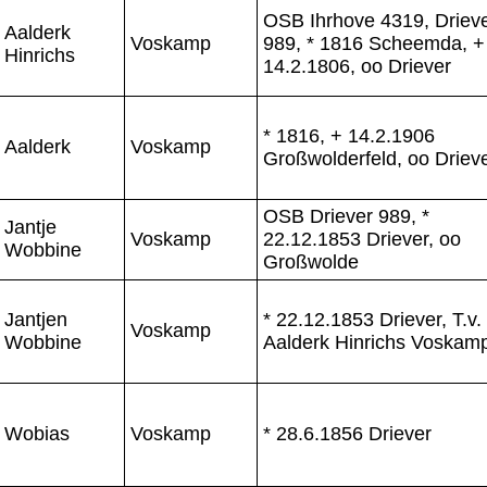
OSB Ihrhove 4319, Driev
Aalderk
Voskamp
989, * 1816 Scheemda, +
Hinrichs
14.2.1806, oo Driever
* 1816, + 14.2.1906
Aalderk
Voskamp
Großwolderfeld, oo Driev
OSB Driever 989, *
Jantje
Voskamp
22.12.1853 Driever, oo
Wobbine
Großwolde
Jantjen
* 22.12.1853 Driever, T.v.
Voskamp
Wobbine
Aalderk Hinrichs Voskam
Wobias
Voskamp
* 28.6.1856 Driever