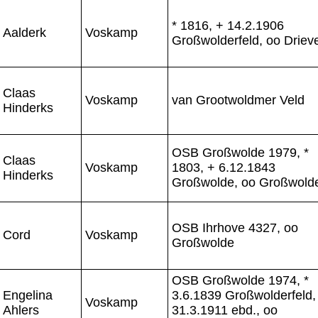
* 1816, + 14.2.1906
Aalderk
Voskamp
Großwolderfeld, oo Driev
Claas
Voskamp
van Grootwoldmer Veld
Hinderks
OSB Großwolde 1979, *
Claas
Voskamp
1803, + 6.12.1843
Hinderks
Großwolde, oo Großwold
OSB Ihrhove 4327, oo
Cord
Voskamp
Großwolde
OSB Großwolde 1974, *
Engelina
3.6.1839 Großwolderfeld,
Voskamp
Ahlers
31.3.1911 ebd., oo