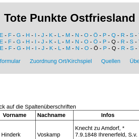
Tote Punkte Ostfriesland
E
-
F
-
G
-
H
-
I
-
J
-
K
-
L
-
M
-
N
-
O
-
Ö
-
P
-
Q
-
R
-
S
-
E
-
F
-
G
-
H
-
I
-
J
-
K
-
L
-
M
-
N
-
O
-
Ö
-
P
- Q -
R
-
S
-
E
-
F
-
G
-
H
-
I
-
J
-
K
-
L
-
M
-
N
-
O
- Ö -
P
- Q -
R
-
S
-
formular
Zuordnung Ort/Kirchspiel
Quellen
Übe
ck auf die Spaltenüberschriften
Vorname
Nachname
Infos
Knecht zu Amdorf, *
Hinderk
Voskamp
7.9.1848 Ihrenerfeld, S.v.