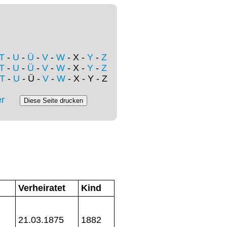
T
-
U
-
Ü
-
V
-
W
- X -
Y
-
Z
T
-
U
-
Ü
-
V
-
W
- X -
Y
-
Z
T
-
U
- Ü -
V
-
W
- X - Y - Z
r
Verheiratet
Kind
21.03.1875
1882