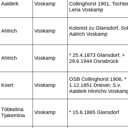
Aalderk
Voskamp
Collinghorst 1901, Tochte
Lena Voskamp
Kolonist zu Glansdorf, S
Ahlrich
Voskamp
Aalrich Voskamp
* 25.4.1873 Glansdorf, +
Ahlrich
Voskamp
29.6.1944 Osnabrück
OSB Collinghorst 1906, *
Koert
Voskamp
1.12.1851 Driever, S.v.
Aalderk Hinrichs Voskam
Töbkelina
Voskamp
* 15.6.1865 Glansdorf
Tjakemina