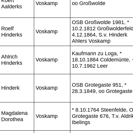
Koert
Voskamp
oo Großwolde
Aalderks
OSB Großwolde 1981, *
Roelf
10.2.1812 Großwolderfeld
Voskamp
Hinderks
4.12.1864, S.v. Hinderk
Ahlers Voskamp
Kaufmann zu Loga, *
Ahlrich
Voskamp
18.10.1884 Coldemünte, 
Hinderks
10.7.1962 Leer
OSB Grotegaste 951, *
Hinderk
Voskamp
28.3.1849, oo Grotegaste
* 8.10.1764 Steenfelde, 
Magdalena
Voskamp
Grotegaste 676, T.v. Aldri
Dorothea
Ibelings