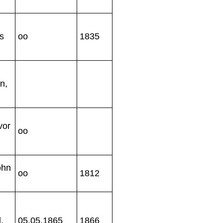
s
oo
1835
n,
vor
oo
ohn
oo
1812
,
05.05.1865
1866