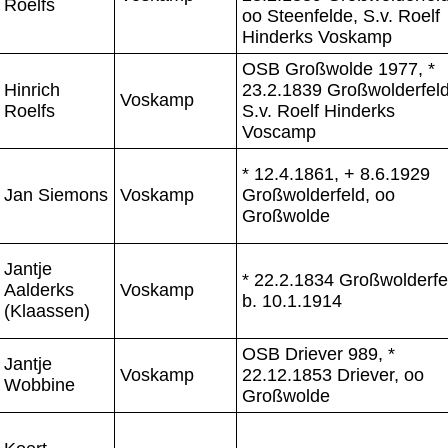
Roelfs
oo Steenfelde, S.v. Roelf
Hinderks Voskamp
OSB Großwolde 1977, *
Hinrich
23.2.1839 Großwolderfeld
Voskamp
Roelfs
S.v. Roelf Hinderks
Voscamp
* 12.4.1861, + 8.6.1929
Jan Siemons
Voskamp
Großwolderfeld, oo
Großwolde
Jantje
* 22.2.1834 Großwolderfe
Aalderks
Voskamp
b. 10.1.1914
(Klaassen)
OSB Driever 989, *
Jantje
Voskamp
22.12.1853 Driever, oo
Wobbine
Großwolde