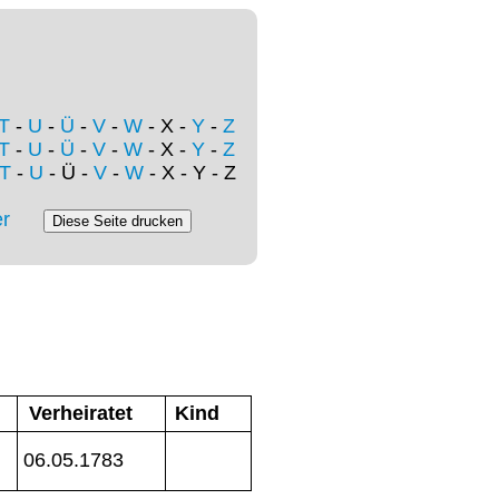
T
-
U
-
Ü
-
V
-
W
- X -
Y
-
Z
T
-
U
-
Ü
-
V
-
W
- X -
Y
-
Z
T
-
U
- Ü -
V
-
W
- X - Y - Z
r
Verheiratet
Kind
06.05.1783