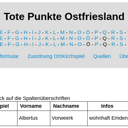
Tote Punkte Ostfriesland
E
-
F
-
G
-
H
-
I
-
J
-
K
-
L
-
M
-
N
-
O
-
Ö
-
P
-
Q
-
R
-
S
-
E
-
F
-
G
-
H
-
I
-
J
-
K
-
L
-
M
-
N
-
O
-
Ö
-
P
- Q -
R
-
S
-
E
-
F
-
G
-
H
-
I
-
J
-
K
-
L
-
M
-
N
-
O
- Ö -
P
- Q -
R
-
S
-
formular
Zuordnung Ort/Kirchspiel
Quellen
Übe
ck auf die Spaltenüberschriften
piel
Vorname
Nachname
Infos
Albertus
Vorweerk
wohnhaft Emden