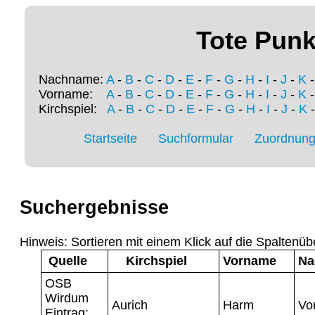
Tote Punk
Nachname:
A
-
B
-
C
-
D
-
E
-
F
-
G
-
H
-
I
-
J
-
K
Vorname:
A
-
B
-
C
-
D
-
E
-
F
-
G
-
H
-
I
-
J
-
K
Kirchspiel:
A
-
B
-
C
-
D
-
E
-
F
-
G
-
H
-
I
-
J
-
K
Startseite
Suchformular
Zuordnung 
Suchergebnisse
Hinweis: Sortieren mit einem Klick auf die Spaltenüb
Quelle
Kirchspiel
Vorname
Na
OSB
Wirdum
Aurich
Harm
Vo
Eintrag: