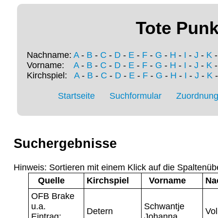
Tote Punk
Nachname:
A
-
B
-
C
-
D
-
E
-
F
-
G
-
H
-
I
-
J
-
K
Vorname:
A
-
B
-
C
-
D
-
E
-
F
-
G
-
H
-
I
-
J
-
K
Kirchspiel:
A
-
B
-
C
-
D
-
E
-
F
-
G
-
H
-
I
-
J
-
K
Startseite
Suchformular
Zuordnung 
Suchergebnisse
Hinweis: Sortieren mit einem Klick auf die Spaltenüb
Quelle
Kirchspiel
Vorname
Na
OFB Brake
u.a.
Schwantje
Detern
Vol
Eintrag:
Johanna