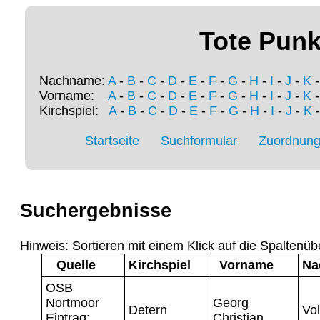
Tote Punk
Nachname:
A
-
B
-
C
-
D
-
E
-
F
-
G
-
H
-
I
-
J
-
K
Vorname:
A
-
B
-
C
-
D
-
E
-
F
-
G
-
H
-
I
-
J
-
K
Kirchspiel:
A
-
B
-
C
-
D
-
E
-
F
-
G
-
H
-
I
-
J
-
K
Startseite
Suchformular
Zuordnung 
Suchergebnisse
Hinweis: Sortieren mit einem Klick auf die Spaltenüb
Quelle
Kirchspiel
Vorname
Na
OSB
Nortmoor
Georg
Detern
Vo
Eintrag:
Christian