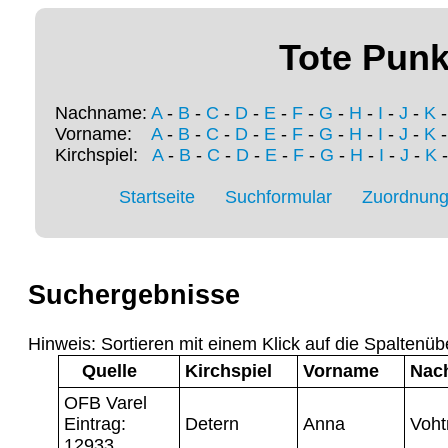
Tote Punk
Nachname:
A
-
B
-
C
-
D
-
E
-
F
-
G
-
H
-
I
-
J
-
K
Vorname:
A
-
B
-
C
-
D
-
E
-
F
-
G
-
H
-
I
-
J
-
K
Kirchspiel:
A
-
B
-
C
-
D
-
E
-
F
-
G
-
H
-
I
-
J
-
K
Startseite
Suchformular
Zuordnung 
Suchergebnisse
Hinweis: Sortieren mit einem Klick auf die Spaltenüb
Quelle
Kirchspiel
Vorname
Nac
OFB Varel
Eintrag:
Detern
Anna
Voh
12933