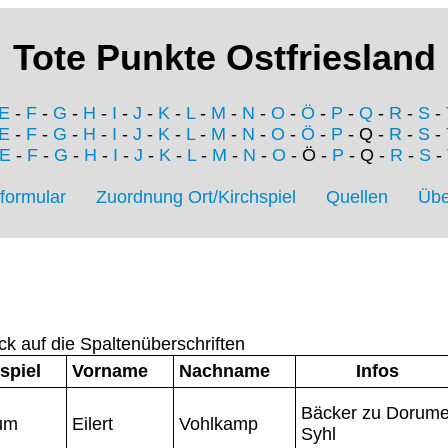
Tote Punkte Ostfriesland
E
-
F
-
G
-
H
-
I
-
J
-
K
-
L
-
M
-
N
-
O
-
Ö
-
P
-
Q
-
R
-
S
-
E
-
F
-
G
-
H
-
I
-
J
-
K
-
L
-
M
-
N
-
O
-
Ö
-
P
- Q -
R
-
S
-
E
-
F
-
G
-
H
-
I
-
J
-
K
-
L
-
M
-
N
-
O
- Ö -
P
- Q -
R
-
S
-
formular
Zuordnung Ort/Kirchspiel
Quellen
Übe
ck auf die Spaltenüberschriften
spiel
Vorname
Nachname
Infos
Bäcker zu Dorume
um
Eilert
Vohlkamp
Syhl