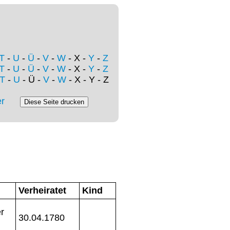
T
-
U
-
Ü
-
V
-
W
- X -
Y
-
Z
T
-
U
-
Ü
-
V
-
W
- X -
Y
-
Z
T
-
U
- Ü -
V
-
W
- X - Y - Z
r
Verheiratet
Kind
r
30.04.1780