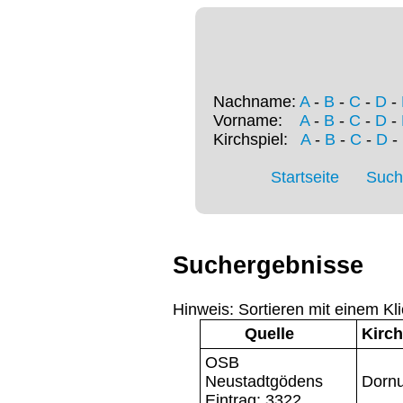
Nachname:
A
-
B
-
C
-
D
-
Vorname:
A
-
B
-
C
-
D
-
Kirchspiel:
A
-
B
-
C
-
D
-
Startseite
Such
Suchergebnisse
Hinweis: Sortieren mit einem Kli
Quelle
Kirch
OSB
Neustadtgödens
Dorn
Eintrag: 3322