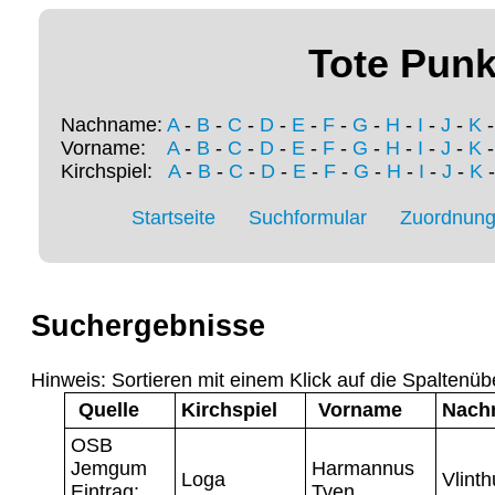
Tote Punk
Nachname:
A
-
B
-
C
-
D
-
E
-
F
-
G
-
H
-
I
-
J
-
K
Vorname:
A
-
B
-
C
-
D
-
E
-
F
-
G
-
H
-
I
-
J
-
K
Kirchspiel:
A
-
B
-
C
-
D
-
E
-
F
-
G
-
H
-
I
-
J
-
K
Startseite
Suchformular
Zuordnung 
Suchergebnisse
Hinweis: Sortieren mit einem Klick auf die Spaltenüb
Quelle
Kirchspiel
Vorname
Nach
OSB
Jemgum
Harmannus
Loga
Vlinth
Eintrag:
Tyen