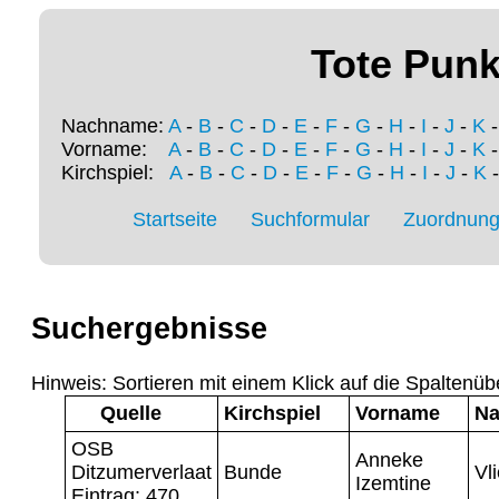
Tote Punk
Nachname:
A
-
B
-
C
-
D
-
E
-
F
-
G
-
H
-
I
-
J
-
K
Vorname:
A
-
B
-
C
-
D
-
E
-
F
-
G
-
H
-
I
-
J
-
K
Kirchspiel:
A
-
B
-
C
-
D
-
E
-
F
-
G
-
H
-
I
-
J
-
K
Startseite
Suchformular
Zuordnung 
Suchergebnisse
Hinweis: Sortieren mit einem Klick auf die Spaltenüb
Quelle
Kirchspiel
Vorname
N
OSB
Anneke
Ditzumerverlaat
Bunde
Vl
Izemtine
Eintrag: 470