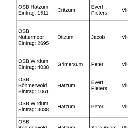
OSB Hatzum
Evert
Critzum
Vl
Eintrag: 1511
Pieters
OSB
Nüttermoor
Ditzum
Jacob
Vl
Eintrag: 2695
OSB Wirdum
Grimersum
Peter
Vl
Eintrag: 4038
OSB
Evert
Böhmerwold
Hatzum
Vl
Pieters
Eintrag: 1061
OSB Wirdum
Hatzum
Peter
Vl
Eintrag: 4038
OSB
Böhmerwold
Hatzum
Sara Evers
Vl