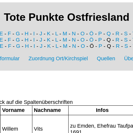
Tote Punkte Ostfriesland
E
-
F
-
G
-
H
-
I
-
J
-
K
-
L
-
M
-
N
-
O
-
Ö
-
P
-
Q
-
R
-
S
-
E
-
F
-
G
-
H
-
I
-
J
-
K
-
L
-
M
-
N
-
O
-
Ö
-
P
- Q -
R
-
S
-
E
-
F
-
G
-
H
-
I
-
J
-
K
-
L
-
M
-
N
-
O
- Ö -
P
- Q -
R
-
S
-
formular
Zuordnung Ort/Kirchspiel
Quellen
Übe
ck auf die Spaltenüberschriften
Vorname
Nachname
Infos
zu Emden, Ehefrau Taufpa
Willem
Vits
1691