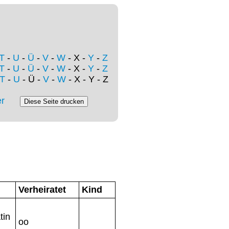
T
-
U
-
Ü
-
V
-
W
- X -
Y
-
Z
T
-
U
-
Ü
-
V
-
W
- X -
Y
-
Z
T
-
U
- Ü -
V
-
W
- X - Y - Z
r
Verheiratet
Kind
tin
oo