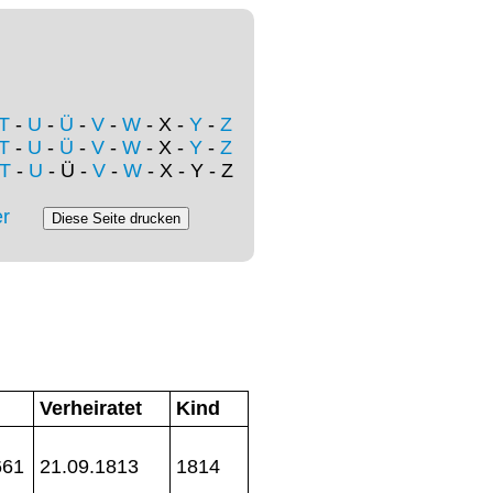
T
-
U
-
Ü
-
V
-
W
- X -
Y
-
Z
T
-
U
-
Ü
-
V
-
W
- X -
Y
-
Z
T
-
U
- Ü -
V
-
W
- X - Y - Z
r
Verheiratet
Kind
661
21.09.1813
1814