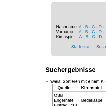
Nachname:
A
-
B
-
C
-
D
-
Vorname:
A
-
B
-
C
-
D
-
Kirchspiel:
A
-
B
-
C
-
D
-
Startseite
Such
Suchergebnisse
Hinweis: Sortieren mit einem Kli
Quelle
Kirchspiel
OSB
Engerhafe
Bedekaspel
Eintrag: 718