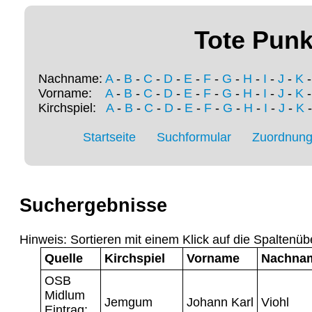
Tote Punk
Nachname:
A
-
B
-
C
-
D
-
E
-
F
-
G
-
H
-
I
-
J
-
K
Vorname:
A
-
B
-
C
-
D
-
E
-
F
-
G
-
H
-
I
-
J
-
K
Kirchspiel:
A
-
B
-
C
-
D
-
E
-
F
-
G
-
H
-
I
-
J
-
K
Startseite
Suchformular
Zuordnung 
Suchergebnisse
Hinweis: Sortieren mit einem Klick auf die Spaltenüb
Quelle
Kirchspiel
Vorname
Nachna
OSB
Midlum
Jemgum
Johann Karl
Viohl
Eintrag: