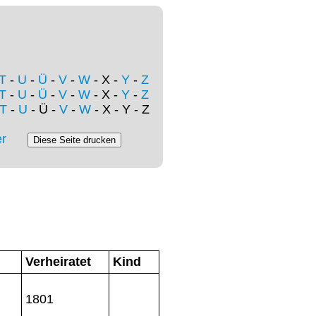
T
-
U
-
Ü
-
V
-
W
- X -
Y
-
Z
T
-
U
-
Ü
-
V
-
W
- X -
Y
-
Z
T
-
U
- Ü -
V
-
W
- X - Y - Z
r
Verheiratet
Kind
1801