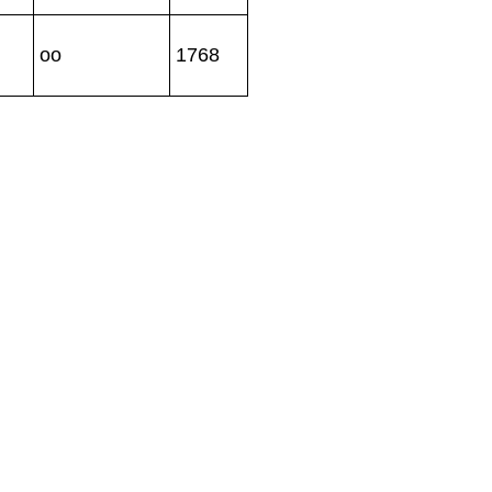
oo
1768