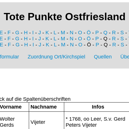
Tote Punkte Ostfriesland
E
-
F
-
G
-
H
-
I
-
J
-
K
-
L
-
M
-
N
-
O
-
Ö
-
P
-
Q
-
R
-
S
-
E
-
F
-
G
-
H
-
I
-
J
-
K
-
L
-
M
-
N
-
O
-
Ö
-
P
- Q -
R
-
S
-
E
-
F
-
G
-
H
-
I
-
J
-
K
-
L
-
M
-
N
-
O
- Ö -
P
- Q -
R
-
S
-
formular
Zuordnung Ort/Kirchspiel
Quellen
Übe
ck auf die Spaltenüberschriften
Vorname
Nachname
Infos
Wolter
* 1768, oo Leer, S.v. Gerd
Vijeter
Gerds
Peters Vijeter