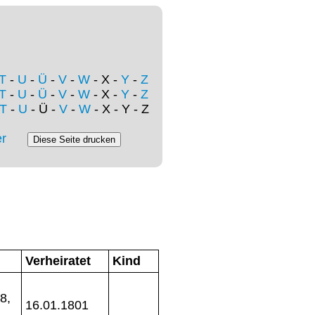
T
-
U
-
Ü
-
V
-
W
- X -
Y
-
Z
T
-
U
-
Ü
-
V
-
W
- X -
Y
-
Z
T
-
U
- Ü -
V
-
W
- X - Y - Z
r
Verheiratet
Kind
8,
16.01.1801