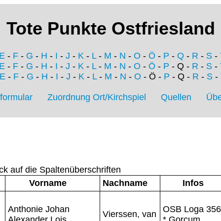
Tote Punkte Ostfriesland
E
-
F
-
G
-
H
-
I
-
J
-
K
-
L
-
M
-
N
-
O
-
Ö
-
P
-
Q
-
R
-
S
-
E
-
F
-
G
-
H
-
I
-
J
-
K
-
L
-
M
-
N
-
O
-
Ö
-
P
- Q -
R
-
S
-
E
-
F
-
G
-
H
-
I
-
J
-
K
-
L
-
M
-
N
-
O
- Ö -
P
- Q -
R
-
S
-
formular
Zuordnung Ort/Kirchspiel
Quellen
Übe
ck auf die Spaltenüberschriften
Vorname
Nachname
Infos
Anthonie Johan
OSB Loga 356
Vierssen, van
Alexander Lois
* Gorcum