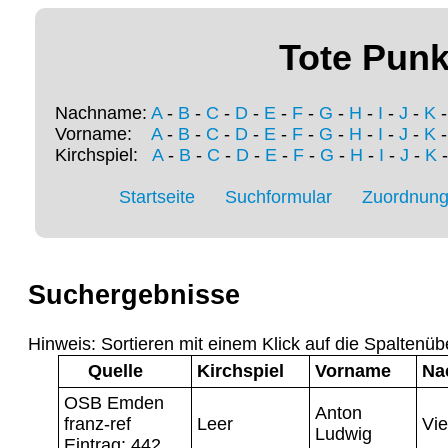
Tote Punk
Nachname:
A
-
B
-
C
-
D
-
E
-
F
-
G
-
H
-
I
-
J
-
K
Vorname:
A
-
B
-
C
-
D
-
E
-
F
-
G
-
H
-
I
-
J
-
K
Kirchspiel:
A
-
B
-
C
-
D
-
E
-
F
-
G
-
H
-
I
-
J
-
K
Startseite
Suchformular
Zuordnung 
Suchergebnisse
Hinweis: Sortieren mit einem Klick auf die Spaltenüb
Quelle
Kirchspiel
Vorname
Na
OSB Emden
Anton
franz-ref
Leer
Vie
Ludwig
Eintrag: 442