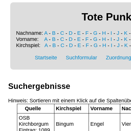
Tote Punk
Nachname:
A
-
B
-
C
-
D
-
E
-
F
-
G
-
H
-
I
-
J
-
K
Vorname:
A
-
B
-
C
-
D
-
E
-
F
-
G
-
H
-
I
-
J
-
K
Kirchspiel:
A
-
B
-
C
-
D
-
E
-
F
-
G
-
H
-
I
-
J
-
K
Startseite
Suchformular
Zuordnung 
Suchergebnisse
Hinweis: Sortieren mit einem Klick auf die Spaltenüb
Quelle
Kirchspiel
Vorname
Na
OSB
Kirchborgum
Bingum
Engel
Vie
Eintrag: 1089