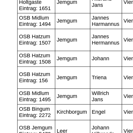
Holtgaste
Jemgum
Vie
Jans
Eintrag: 1651
OSB Midlum
Jannes
Jemgum
Vie
Eintrag: 1494
Harmannus
OSB Hatzum
Jannes
Jemgum
Vie
Eintrag: 1507
Hermannus
OSB Hatzum
Jemgum
Johann
Vie
Eintrag: 1508
OSB Hatzum
Jemgum
Triena
Vie
Eintrag: 156
OSB Midlum
Willrich
Jemgum
Vie
Eintrag: 1495
Jans
OSB Bingum
Kirchborgum
Engel
Vie
Eintrag: 2272
OSB Jemgum
Johann
Leer
Vie