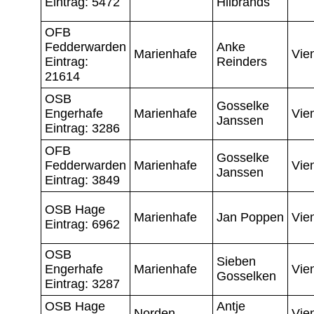
Eintrag: 5472
Hilbrands
OFB
Fedderwarden
Anke
Marienhafe
Vie
Eintrag:
Reinders
21614
OSB
Gosselke
Engerhafe
Marienhafe
Vie
Janssen
Eintrag: 3286
OFB
Gosselke
Fedderwarden
Marienhafe
Vie
Janssen
Eintrag: 3849
OSB Hage
Marienhafe
Jan Poppen
Vie
Eintrag: 6962
OSB
Sieben
Engerhafe
Marienhafe
Vie
Gosselken
Eintrag: 3287
OSB Hage
Antje
Norden
Vie