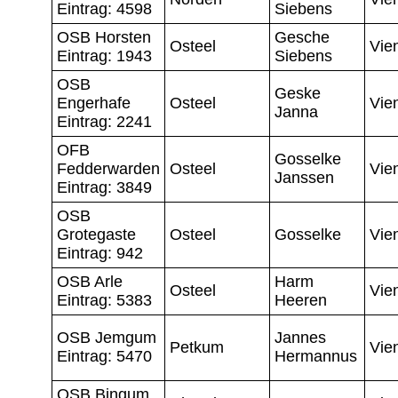
Eintrag: 4598
Siebens
OSB Horsten
Gesche
Osteel
Vie
Eintrag: 1943
Siebens
OSB
Geske
Engerhafe
Osteel
Vie
Janna
Eintrag: 2241
OFB
Gosselke
Fedderwarden
Osteel
Vie
Janssen
Eintrag: 3849
OSB
Grotegaste
Osteel
Gosselke
Vie
Eintrag: 942
OSB Arle
Harm
Osteel
Vie
Eintrag: 5383
Heeren
OSB Jemgum
Jannes
Petkum
Vie
Eintrag: 5470
Hermannus
OSB Bingum