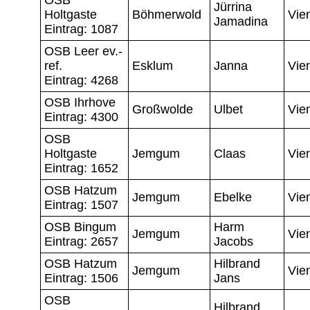
Jürrina
Holtgaste
Böhmerwold
Vie
Jamadina
Eintrag: 1087
OSB Leer ev.-
ref.
Esklum
Janna
Vie
Eintrag: 4268
OSB Ihrhove
Großwolde
Ulbet
Vie
Eintrag: 4300
OSB
Holtgaste
Jemgum
Claas
Vie
Eintrag: 1652
OSB Hatzum
Jemgum
Ebelke
Vie
Eintrag: 1507
OSB Bingum
Harm
Jemgum
Vie
Eintrag: 2657
Jacobs
OSB Hatzum
Hilbrand
Jemgum
Vie
Eintrag: 1506
Jans
OSB
Hilbrand