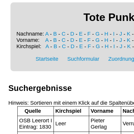
Tote Punk
Nachname:
A
-
B
-
C
-
D
-
E
-
F
-
G
-
H
-
I
-
J
-
K
Vorname:
A
-
B
-
C
-
D
-
E
-
F
-
G
-
H
-
I
-
J
-
K
Kirchspiel:
A
-
B
-
C
-
D
-
E
-
F
-
G
-
H
-
I
-
J
-
K
Startseite
Suchformular
Zuordnung 
Suchergebnisse
Hinweis: Sortieren mit einem Klick auf die Spaltenüb
Quelle
Kirchspiel
Vorname
Nac
OSB Leerort I
Pieter
Leer
Verr
Eintrag: 1830
Gerlag