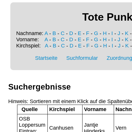
Tote Punk
Nachname:
A
-
B
-
C
-
D
-
E
-
F
-
G
-
H
-
I
-
J
-
K
Vorname:
A
-
B
-
C
-
D
-
E
-
F
-
G
-
H
-
I
-
J
-
K
Kirchspiel:
A
-
B
-
C
-
D
-
E
-
F
-
G
-
H
-
I
-
J
-
K
Startseite
Suchformular
Zuordnung 
Suchergebnisse
Hinweis: Sortieren mit einem Klick auf die Spaltenüb
Quelle
Kirchspiel
Vorname
Nach
OSB
Loppersum
Jantje
Canhusen
Vern
Eintrag:
Hinderks