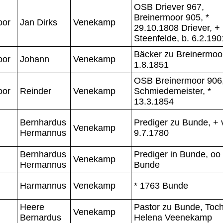
OSB Driever 967,
Breinermoor 905, *
oor
Jan Dirks
Venekamp
29.10.1808 Driever, +
Steenfelde, b. 6.2.190
Bäcker zu Breinermoor
oor
Johann
Venekamp
1.8.1851
OSB Breinermoor 906
oor
Reinder
Venekamp
Schmiedemeister, *
13.3.1854
Bernhardus
Prediger zu Bunde, + 
Venekamp
Hermannus
9.7.1780
Bernhardus
Prediger in Bunde, oo
Venekamp
Hermannus
Bunde
Harmannus
Venekamp
* 1763 Bunde
Heere
Pastor zu Bunde, Toch
Venekamp
Bernardus
Helena Veenekamp