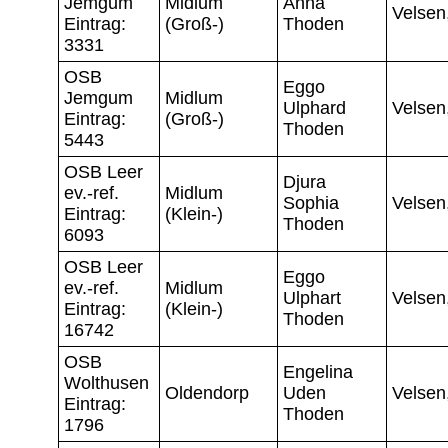
Jemgum
Midlum
Anna
Velsen
Eintrag:
(Groß-)
Thoden
3331
OSB
Eggo
Jemgum
Midlum
Ulphard
Velsen
Eintrag:
(Groß-)
Thoden
5443
OSB Leer
Djura
ev.-ref.
Midlum
Sophia
Velsen
Eintrag:
(Klein-)
Thoden
6093
OSB Leer
Eggo
ev.-ref.
Midlum
Ulphart
Velsen
Eintrag:
(Klein-)
Thoden
16742
OSB
Engelina
Wolthusen
Oldendorp
Uden
Velsen
Eintrag:
Thoden
1796