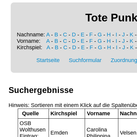
Tote Punk
Nachname:
A
-
B
-
C
-
D
-
E
-
F
-
G
-
H
-
I
-
J
-
K
Vorname:
A
-
B
-
C
-
D
-
E
-
F
-
G
-
H
-
I
-
J
-
K
Kirchspiel:
A
-
B
-
C
-
D
-
E
-
F
-
G
-
H
-
I
-
J
-
K
Startseite
Suchformular
Zuordnung 
Suchergebnisse
Hinweis: Sortieren mit einem Klick auf die Spaltenüb
Quelle
Kirchspiel
Vorname
Nach
OSB
Wolthusen
Carolina
Emden
Velsen
Eintrag:
Philippina