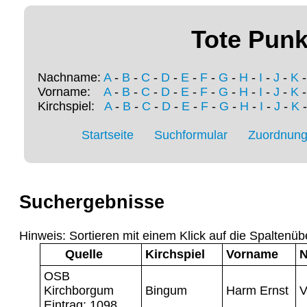
Tote Punk
Nachname:
A
-
B
-
C
-
D
-
E
-
F
-
G
-
H
-
I
-
J
-
K
Vorname:
A
-
B
-
C
-
D
-
E
-
F
-
G
-
H
-
I
-
J
-
K
Kirchspiel:
A
-
B
-
C
-
D
-
E
-
F
-
G
-
H
-
I
-
J
-
K
Startseite
Suchformular
Zuordnung 
Suchergebnisse
Hinweis: Sortieren mit einem Klick auf die Spaltenüb
Quelle
Kirchspiel
Vorname
OSB
Kirchborgum
Bingum
Harm Ernst
V
Eintrag: 1098