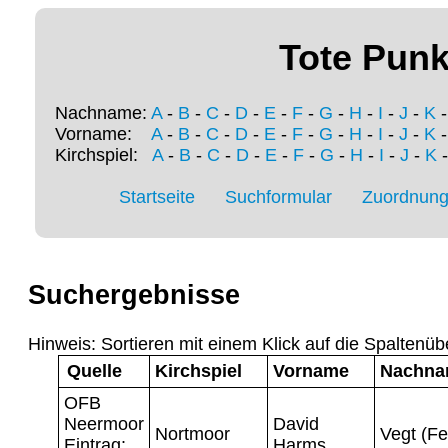
Tote Punk
Nachname:
A
-
B
-
C
-
D
-
E
-
F
-
G
-
H
-
I
-
J
-
K
Vorname:
A
-
B
-
C
-
D
-
E
-
F
-
G
-
H
-
I
-
J
-
K
Kirchspiel:
A
-
B
-
C
-
D
-
E
-
F
-
G
-
H
-
I
-
J
-
K
Startseite
Suchformular
Zuordnung 
Suchergebnisse
Hinweis: Sortieren mit einem Klick auf die Spaltenüb
Quelle
Kirchspiel
Vorname
Nachn
OFB
Neermoor
David
Nortmoor
Vegt (Fe
Eintrag:
Harms