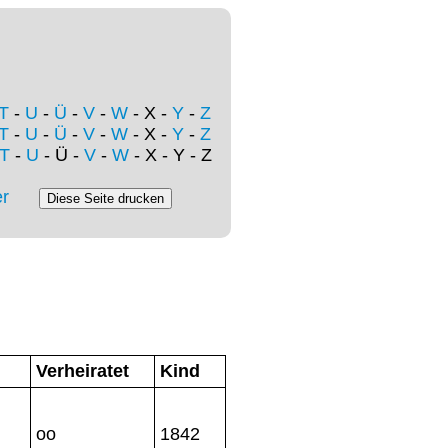
T
-
U
-
Ü
-
V
-
W
- X -
Y
-
Z
T
-
U
-
Ü
-
V
-
W
- X -
Y
-
Z
T
-
U
- Ü -
V
-
W
- X - Y - Z
r
Verheiratet
Kind
,
oo
1842