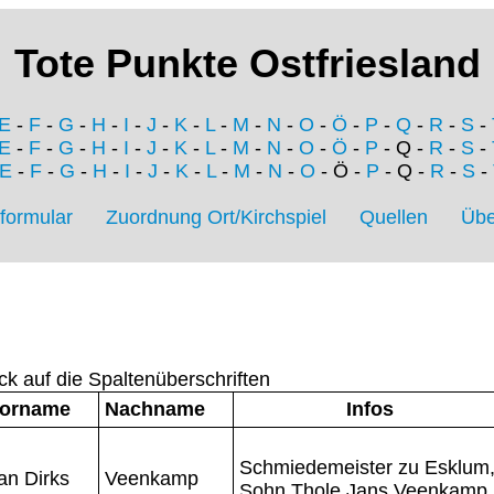
Tote Punkte Ostfriesland
E
-
F
-
G
-
H
-
I
-
J
-
K
-
L
-
M
-
N
-
O
-
Ö
-
P
-
Q
-
R
-
S
-
E
-
F
-
G
-
H
-
I
-
J
-
K
-
L
-
M
-
N
-
O
-
Ö
-
P
- Q -
R
-
S
-
E
-
F
-
G
-
H
-
I
-
J
-
K
-
L
-
M
-
N
-
O
- Ö -
P
- Q -
R
-
S
-
formular
Zuordnung Ort/Kirchspiel
Quellen
Übe
ck auf die Spaltenüberschriften
orname
Nachname
Infos
Schmiedemeister zu Esklum
an Dirks
Veenkamp
Sohn Thole Jans Veenkamp