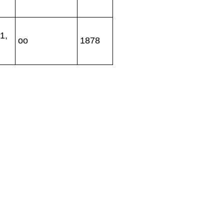
1,
oo
1878