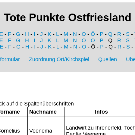
Tote Punkte Ostfriesland
E
-
F
-
G
-
H
-
I
-
J
-
K
-
L
-
M
-
N
-
O
-
Ö
-
P
-
Q
-
R
-
S
-
E
-
F
-
G
-
H
-
I
-
J
-
K
-
L
-
M
-
N
-
O
-
Ö
-
P
- Q -
R
-
S
-
E
-
F
-
G
-
H
-
I
-
J
-
K
-
L
-
M
-
N
-
O
- Ö -
P
- Q -
R
-
S
-
formular
Zuordnung Ort/Kirchspiel
Quellen
Übe
ck auf die Spaltenüberschriften
Vorname
Nachname
Infos
Landwirt zu Ihrenerfeld, Toch
ornelius
Veenema
Eentje Veenema