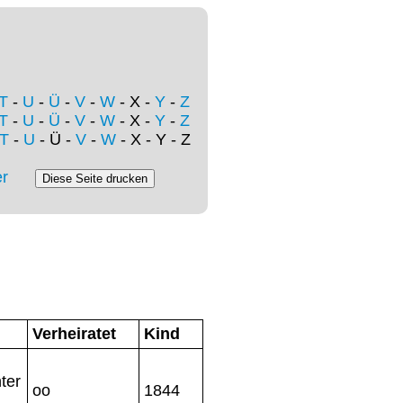
T
-
U
-
Ü
-
V
-
W
- X -
Y
-
Z
T
-
U
-
Ü
-
V
-
W
- X -
Y
-
Z
T
-
U
- Ü -
V
-
W
- X - Y - Z
r
Verheiratet
Kind
ter
oo
1844