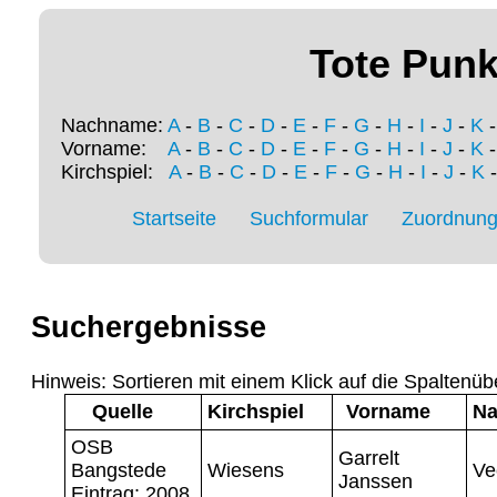
Tote Punk
Nachname:
A
-
B
-
C
-
D
-
E
-
F
-
G
-
H
-
I
-
J
-
K
Vorname:
A
-
B
-
C
-
D
-
E
-
F
-
G
-
H
-
I
-
J
-
K
Kirchspiel:
A
-
B
-
C
-
D
-
E
-
F
-
G
-
H
-
I
-
J
-
K
Startseite
Suchformular
Zuordnung 
Suchergebnisse
Hinweis: Sortieren mit einem Klick auf die Spaltenüb
Quelle
Kirchspiel
Vorname
N
OSB
Garrelt
Bangstede
Wiesens
Ve
Janssen
Eintrag: 2008