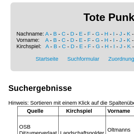
Tote Punk
Nachname:
A
-
B
-
C
-
D
-
E
-
F
-
G
-
H
-
I
-
J
-
K
Vorname:
A
-
B
-
C
-
D
-
E
-
F
-
G
-
H
-
I
-
J
-
K
Kirchspiel:
A
-
B
-
C
-
D
-
E
-
F
-
G
-
H
-
I
-
J
-
K
Startseite
Suchformular
Zuordnung 
Suchergebnisse
Hinweis: Sortieren mit einem Klick auf die Spaltenüb
Quelle
Kirchspiel
Vorname
OSB
Oltmanns
Ditzumerverlaat
Landschaftspolder