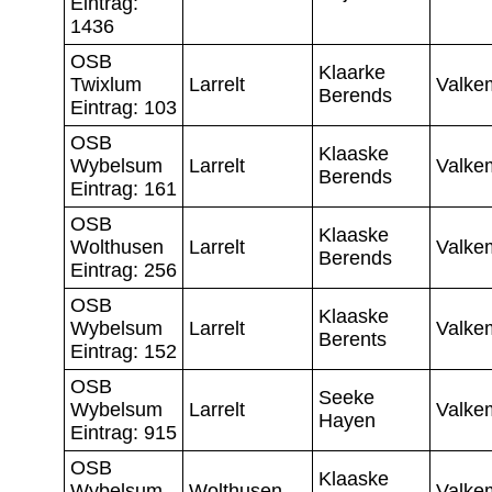
Eintrag:
1436
OSB
Klaarke
Twixlum
Larrelt
Valke
Berends
Eintrag: 103
OSB
Klaaske
Wybelsum
Larrelt
Valke
Berends
Eintrag: 161
OSB
Klaaske
Wolthusen
Larrelt
Valke
Berends
Eintrag: 256
OSB
Klaaske
Wybelsum
Larrelt
Valke
Berents
Eintrag: 152
OSB
Seeke
Wybelsum
Larrelt
Valke
Hayen
Eintrag: 915
OSB
Klaaske
Wybelsum
Wolthusen
Valke