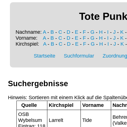
Tote Punk
Nachname:
A
-
B
-
C
-
D
-
E
-
F
-
G
-
H
-
I
-
J
-
K
Vorname:
A
-
B
-
C
-
D
-
E
-
F
-
G
-
H
-
I
-
J
-
K
Kirchspiel:
A
-
B
-
C
-
D
-
E
-
F
-
G
-
H
-
I
-
J
-
K
Startseite
Suchformular
Zuordnung 
Suchergebnisse
Hinweis: Sortieren mit einem Klick auf die Spaltenüb
Quelle
Kirchspiel
Vorname
Nach
OSB
Behre
Wybelsum
Larrelt
Tide
(Valk
Eintrag: 118