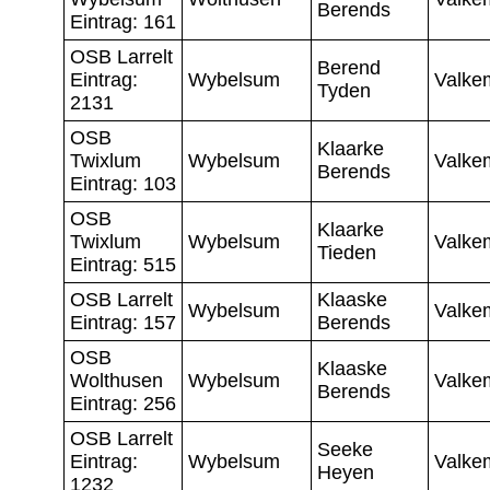
Berends
Eintrag: 161
OSB Larrelt
Berend
Eintrag:
Wybelsum
Valke
Tyden
2131
OSB
Klaarke
Twixlum
Wybelsum
Valke
Berends
Eintrag: 103
OSB
Klaarke
Twixlum
Wybelsum
Valke
Tieden
Eintrag: 515
OSB Larrelt
Klaaske
Wybelsum
Valke
Eintrag: 157
Berends
OSB
Klaaske
Wolthusen
Wybelsum
Valke
Berends
Eintrag: 256
OSB Larrelt
Seeke
Eintrag:
Wybelsum
Valke
Heyen
1232