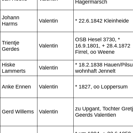
Hagermarsch
Johann
Valentin
* 22.6.1842 Kleinheide
Harms
OSB Hesel 3730, *
Trientje
Valentin
16.9.1801, + 28.4.1872
Gerdes
Firrel, oo Weene
Hiske
* 18.2.1838 Hauen/Pils
Valentin
Lammerts
wohnhaft Jennelt
Anke Ennen
Valentin
* 1827, oo Loppersum
zu Upgant, Tochter Gret
Gerd Willems
Valentin
Geerds Valentien