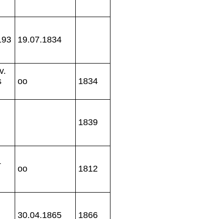
193
19.07.1834
v.
s
oo
1834
1839
+
oo
1812
30.04.1865
1866