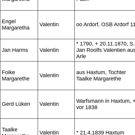
Engel
Valentin
oo Ardorf, OSB Ardorf 1
Margaretha
* 1790, + 20.11.1870, S.
Jan Harms
Valentin
Jan Roolfs Valentien au
Arle
Foike
aus Haxtum, Tochter
Valentin
Margarethe
Taalke Margarethe
Warfsmann in Haxtum, 
Gerd Lüken
Valentin
vor 1838
Taalke
Valentin
* 21.4.1839 Haxtum