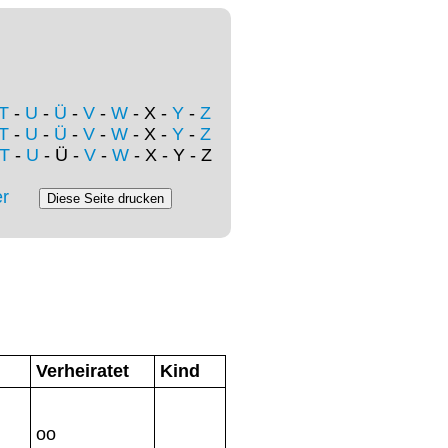
T
-
U
-
Ü
-
V
-
W
- X -
Y
-
Z
T
-
U
-
Ü
-
V
-
W
- X -
Y
-
Z
T
-
U
- Ü -
V
-
W
- X - Y - Z
r
Verheiratet
Kind
oo