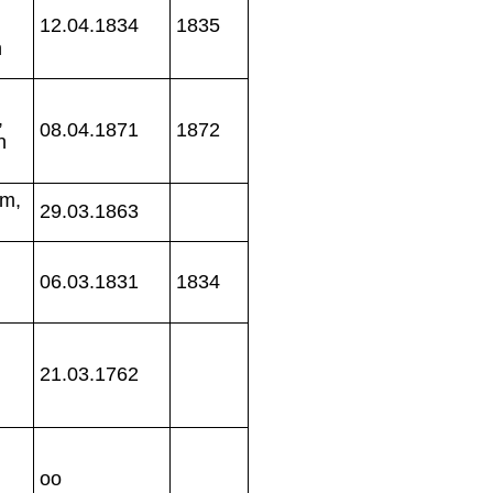
12.04.1834
1835
n
,
08.04.1871
1872
n
um,
29.03.1863
06.03.1831
1834
21.03.1762
oo