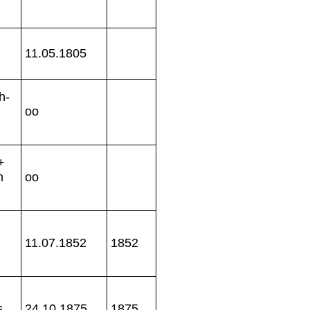
11.05.1805
h-
oo
+
n
oo
11.07.1852
1852
s
24.10.1875
1875