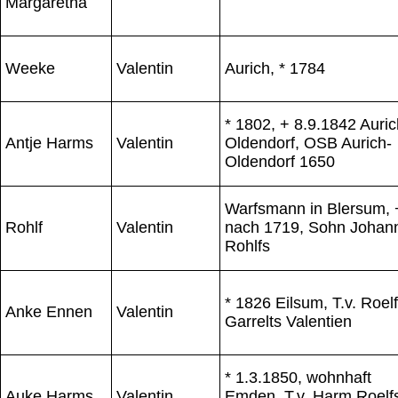
Margaretha
Weeke
Valentin
Aurich, * 1784
* 1802, + 8.9.1842 Auric
Antje Harms
Valentin
Oldendorf, OSB Aurich-
Oldendorf 1650
Warfsmann in Blersum, 
Rohlf
Valentin
nach 1719, Sohn Johan
Rohlfs
* 1826 Eilsum, T.v. Roelf
Anke Ennen
Valentin
Garrelts Valentien
* 1.3.1850, wohnhaft
Auke Harms
Valentin
Emden, T.v. Harm Roelf