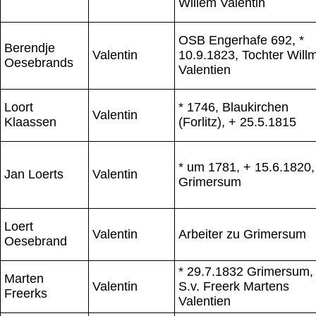
Willem Valentin
OSB Engerhafe 692, *
Berendje
Valentin
10.9.1823, Tochter Will
Oesebrands
Valentien
Loort
* 1746, Blaukirchen
Valentin
Klaassen
(Forlitz), + 25.5.1815
* um 1781, + 15.6.1820,
Jan Loerts
Valentin
Grimersum
Loert
Valentin
Arbeiter zu Grimersum
Oesebrand
* 29.7.1832 Grimersum,
Marten
Valentin
S.v. Freerk Martens
Freerks
Valentien