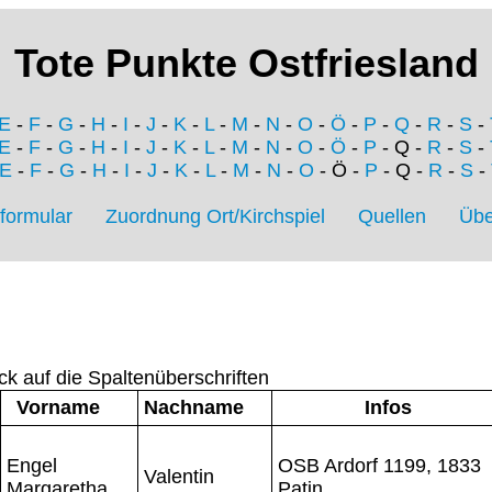
Tote Punkte Ostfriesland
E
-
F
-
G
-
H
-
I
-
J
-
K
-
L
-
M
-
N
-
O
-
Ö
-
P
-
Q
-
R
-
S
-
E
-
F
-
G
-
H
-
I
-
J
-
K
-
L
-
M
-
N
-
O
-
Ö
-
P
- Q -
R
-
S
-
E
-
F
-
G
-
H
-
I
-
J
-
K
-
L
-
M
-
N
-
O
- Ö -
P
- Q -
R
-
S
-
formular
Zuordnung Ort/Kirchspiel
Quellen
Übe
ck auf die Spaltenüberschriften
Vorname
Nachname
Infos
Engel
OSB Ardorf 1199, 1833
Valentin
Margaretha
Patin