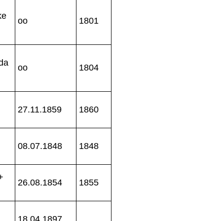
ke
oo
1801
Ida
oo
1804
27.11.1859
1860
08.07.1848
1848
+
26.08.1854
1855
18.04.1897