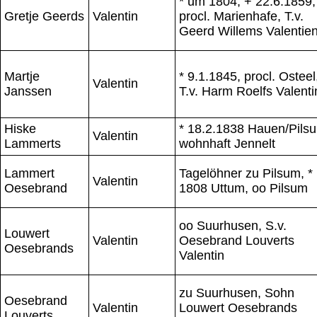
* um 1804, + 22.6.1859,
Gretje Geerds
Valentin
procl. Marienhafe, T.v.
Geerd Willems Valentie
Martje
* 9.1.1845, procl. Osteel
Valentin
Janssen
T.v. Harm Roelfs Valenti
Hiske
* 18.2.1838 Hauen/Pils
Valentin
Lammerts
wohnhaft Jennelt
Lammert
Tagelöhner zu Pilsum, *
Valentin
Oesebrand
1808 Uttum, oo Pilsum
oo Suurhusen, S.v.
Louwert
Valentin
Oesebrand Louverts
Oesebrands
Valentin
zu Suurhusen, Sohn
Oesebrand
Valentin
Louwert Oesebrands
Louverts