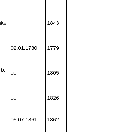
mke
1843
02.01.1780
1779
 b.
oo
1805
oo
1826
06.07.1861
1862