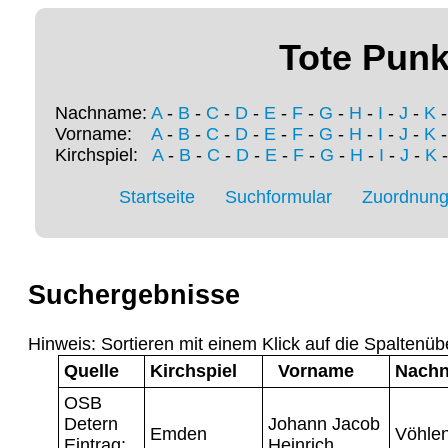
Tote Punk
Nachname:
A
-
B
-
C
-
D
-
E
-
F
-
G
-
H
-
I
-
J
-
K
Vorname:
A
-
B
-
C
-
D
-
E
-
F
-
G
-
H
-
I
-
J
-
K
Kirchspiel:
A
-
B
-
C
-
D
-
E
-
F
-
G
-
H
-
I
-
J
-
K
Startseite
Suchformular
Zuordnung 
Suchergebnisse
Hinweis: Sortieren mit einem Klick auf die Spaltenüb
Quelle
Kirchspiel
Vorname
Nach
OSB
Detern
Johann Jacob
Emden
Vöhle
Eintrag:
Heinrich