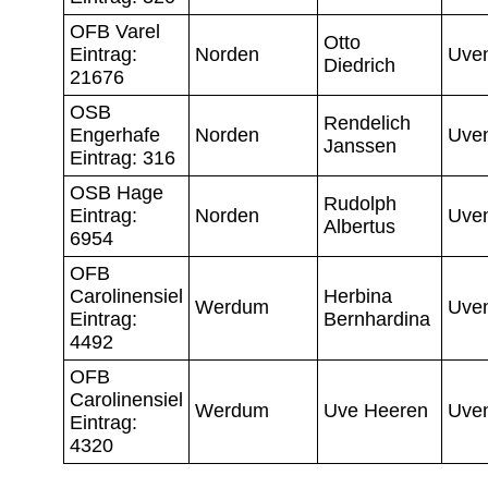
OFB Varel
Otto
Eintrag:
Norden
Uve
Diedrich
21676
OSB
Rendelich
Engerhafe
Norden
Uve
Janssen
Eintrag: 316
OSB Hage
Rudolph
Eintrag:
Norden
Uve
Albertus
6954
OFB
Carolinensiel
Herbina
Werdum
Uve
Eintrag:
Bernhardina
4492
OFB
Carolinensiel
Werdum
Uve Heeren
Uve
Eintrag:
4320