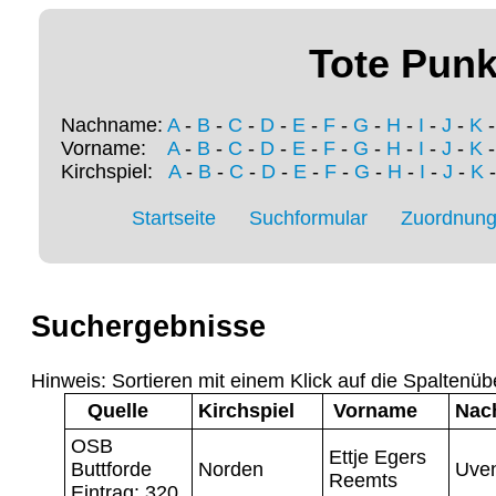
Tote Punk
Nachname:
A
-
B
-
C
-
D
-
E
-
F
-
G
-
H
-
I
-
J
-
K
Vorname:
A
-
B
-
C
-
D
-
E
-
F
-
G
-
H
-
I
-
J
-
K
Kirchspiel:
A
-
B
-
C
-
D
-
E
-
F
-
G
-
H
-
I
-
J
-
K
Startseite
Suchformular
Zuordnung 
Suchergebnisse
Hinweis: Sortieren mit einem Klick auf die Spaltenüb
Quelle
Kirchspiel
Vorname
Nac
OSB
Ettje Egers
Buttforde
Norden
Uve
Reemts
Eintrag: 320