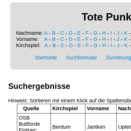
Tote Punk
Nachname:
A
-
B
-
C
-
D
-
E
-
F
-
G
-
H
-
I
-
J
-
K
Vorname:
A
-
B
-
C
-
D
-
E
-
F
-
G
-
H
-
I
-
J
-
K
Kirchspiel:
A
-
B
-
C
-
D
-
E
-
F
-
G
-
H
-
I
-
J
-
K
Startseite
Suchformular
Zuordnung 
Suchergebnisse
Hinweis: Sortieren mit einem Klick auf die Spaltenüb
Quelle
Kirchspiel
Vorname
Nac
OSB
Buttforde
Berdum
Jantken
Uptet
Eintrag: