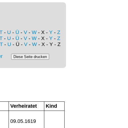
T
-
U
-
Ü
-
V
-
W
- X -
Y
-
Z
T
-
U
-
Ü
-
V
-
W
- X -
Y
-
Z
T
-
U
- Ü -
V
-
W
- X - Y - Z
r
Verheiratet
Kind
09.05.1619