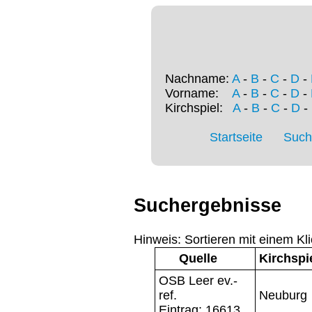
Nachname:
A
-
B
-
C
-
D
-
Vorname:
A
-
B
-
C
-
D
-
Kirchspiel:
A
-
B
-
C
-
D
-
Startseite
Such
Suchergebnisse
Hinweis: Sortieren mit einem Kli
Quelle
Kirchspi
OSB Leer ev.-
ref.
Neuburg
Eintrag: 16613