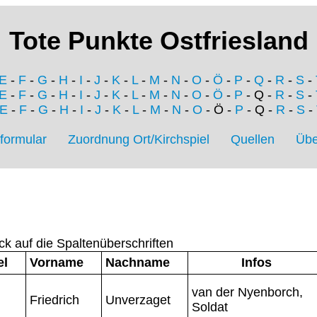
Tote Punkte Ostfriesland
E
-
F
-
G
-
H
-
I
-
J
-
K
-
L
-
M
-
N
-
O
-
Ö
-
P
-
Q
-
R
-
S
-
E
-
F
-
G
-
H
-
I
-
J
-
K
-
L
-
M
-
N
-
O
-
Ö
-
P
- Q -
R
-
S
-
E
-
F
-
G
-
H
-
I
-
J
-
K
-
L
-
M
-
N
-
O
- Ö -
P
- Q -
R
-
S
-
formular
Zuordnung Ort/Kirchspiel
Quellen
Übe
ck auf die Spaltenüberschriften
el
Vorname
Nachname
Infos
van der Nyenborch,
Friedrich
Unverzaget
Soldat