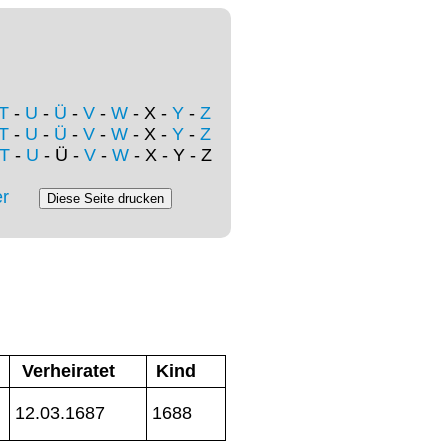
T
-
U
-
Ü
-
V
-
W
- X -
Y
-
Z
T
-
U
-
Ü
-
V
-
W
- X -
Y
-
Z
T
-
U
- Ü -
V
-
W
- X - Y - Z
r
Verheiratet
Kind
12.03.1687
1688