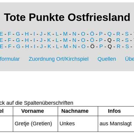
Tote Punkte Ostfriesland
E
-
F
-
G
-
H
-
I
-
J
-
K
-
L
-
M
-
N
-
O
-
Ö
-
P
-
Q
-
R
-
S
-
E
-
F
-
G
-
H
-
I
-
J
-
K
-
L
-
M
-
N
-
O
-
Ö
-
P
- Q -
R
-
S
-
E
-
F
-
G
-
H
-
I
-
J
-
K
-
L
-
M
-
N
-
O
- Ö -
P
- Q -
R
-
S
-
formular
Zuordnung Ort/Kirchspiel
Quellen
Übe
ck auf die Spaltenüberschriften
el
Vorname
Nachname
Infos
Gretje (Gretien)
Unkes
aus Manslagt