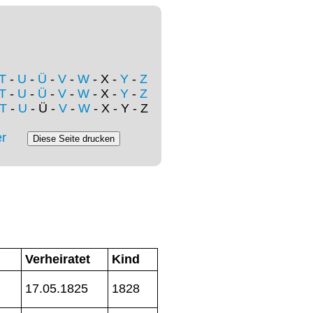
T
-
U
-
Ü
-
V
-
W
- X -
Y
-
Z
T
-
U
-
Ü
-
V
-
W
- X -
Y
-
Z
T
-
U
- Ü -
V
-
W
- X - Y - Z
r
Verheiratet
Kind
17.05.1825
1828