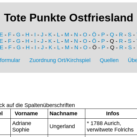
Tote Punkte Ostfriesland
E
-
F
-
G
-
H
-
I
-
J
-
K
-
L
-
M
-
N
-
O
-
Ö
-
P
-
Q
-
R
-
S
-
E
-
F
-
G
-
H
-
I
-
J
-
K
-
L
-
M
-
N
-
O
-
Ö
-
P
- Q -
R
-
S
-
E
-
F
-
G
-
H
-
I
-
J
-
K
-
L
-
M
-
N
-
O
- Ö -
P
- Q -
R
-
S
-
formular
Zuordnung Ort/Kirchspiel
Quellen
Übe
ck auf die Spaltenüberschriften
el
Vorname
Nachname
Infos
Adriane
* 1788 Aurich,
Ungerland
Sophie
verwitwete Folrichs