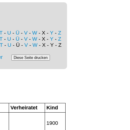
T
-
U
-
Ü
-
V
-
W
- X -
Y
-
Z
T
-
U
-
Ü
-
V
-
W
- X -
Y
-
Z
T
-
U
- Ü -
V
-
W
- X - Y - Z
r
Verheiratet
Kind
1900