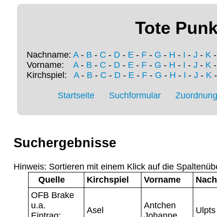
Tote Punk
Nachname:
A
-
B
-
C
-
D
-
E
-
F
-
G
-
H
-
I
-
J
-
K
Vorname:
A
-
B
-
C
-
D
-
E
-
F
-
G
-
H
-
I
-
J
-
K
Kirchspiel:
A
-
B
-
C
-
D
-
E
-
F
-
G
-
H
-
I
-
J
-
K
Startseite
Suchformular
Zuordnung 
Suchergebnisse
Hinweis: Sortieren mit einem Klick auf die Spaltenüb
Quelle
Kirchspiel
Vorname
Nac
OFB Brake
u.a.
Antchen
Asel
Ulpts
Eintrag:
Johanne