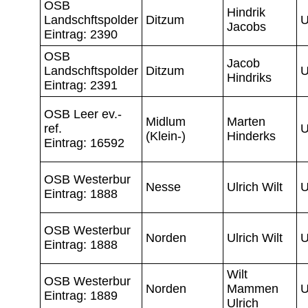
OSB
Hindrik
Landschftspolder
Ditzum
U
Jacobs
Eintrag: 2390
OSB
Jacob
Landschftspolder
Ditzum
U
Hindriks
Eintrag: 2391
OSB Leer ev.-
Midlum
Marten
ref.
U
(Klein-)
Hinderks
Eintrag: 16592
OSB Westerbur
Nesse
Ulrich Wilt
U
Eintrag: 1888
OSB Westerbur
Norden
Ulrich Wilt
U
Eintrag: 1888
Wilt
OSB Westerbur
Norden
Mammen
U
Eintrag: 1889
Ulrich