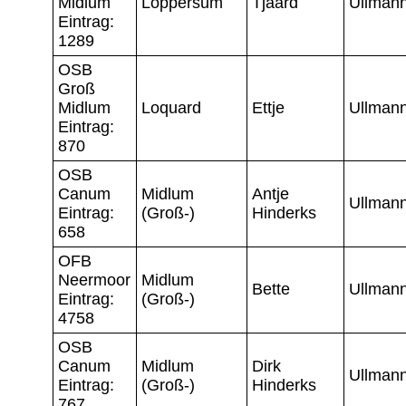
Midlum
Loppersum
Tjaard
Ullman
Eintrag:
1289
OSB
Groß
Midlum
Loquard
Ettje
Ullman
Eintrag:
870
OSB
Canum
Midlum
Antje
Ullman
Eintrag:
(Groß-)
Hinderks
658
OFB
Neermoor
Midlum
Bette
Ullman
Eintrag:
(Groß-)
4758
OSB
Canum
Midlum
Dirk
Ullman
Eintrag:
(Groß-)
Hinderks
767