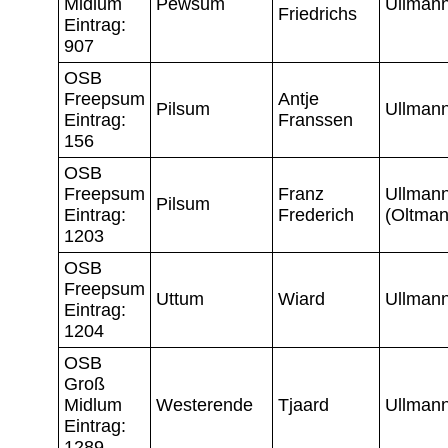
Midlum
Pewsum
Ullman
Friedrichs
Eintrag:
907
OSB
Freepsum
Antje
Pilsum
Ullman
Eintrag:
Franssen
156
OSB
Freepsum
Franz
Ullman
Pilsum
Eintrag:
Frederich
(Oltman
1203
OSB
Freepsum
Uttum
Wiard
Ullman
Eintrag:
1204
OSB
Groß
Midlum
Westerende
Tjaard
Ullman
Eintrag:
1289