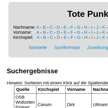
Tote Punk
Nachname:
A
-
B
-
C
-
D
-
E
-
F
-
G
-
H
-
I
-
J
-
K
Vorname:
A
-
B
-
C
-
D
-
E
-
F
-
G
-
H
-
I
-
J
-
K
Kirchspiel:
A
-
B
-
C
-
D
-
E
-
F
-
G
-
H
-
I
-
J
-
K
Startseite
Suchformular
Zuordnung 
Suchergebnisse
Hinweis: Sortieren mit einem Klick auf die Spaltenüb
Quelle
Kirchspiel
Vorname
Nachn
OSB
Woltzeten
Canum
Dirk
Ullman
Eintrag: