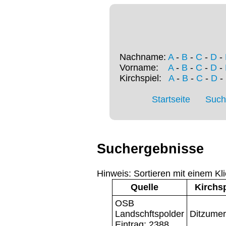
Nachname:
A
-
B
-
C
-
D
-
Vorname:
A
-
B
-
C
-
D
-
Kirchspiel:
A
-
B
-
C
-
D
-
Startseite
Such
Suchergebnisse
Hinweis: Sortieren mit einem Kli
Quelle
Kirchsp
OSB
Landschftspolder
Ditzumer
Eintrag: 2388