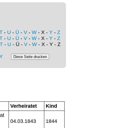
T
-
U
-
Ü
-
V
-
W
- X -
Y
-
Z
T
-
U
-
Ü
-
V
-
W
- X -
Y
-
Z
T
-
U
- Ü -
V
-
W
- X - Y - Z
r
Verheiratet
Kind
at
04.03.1843
1844