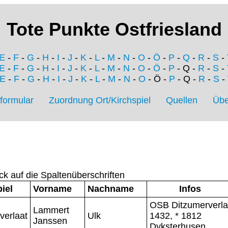
Tote Punkte Ostfriesland
E
-
F
-
G
-
H
-
I
-
J
-
K
-
L
-
M
-
N
-
O
-
Ö
-
P
-
Q
-
R
-
S
-
E
-
F
-
G
-
H
-
I
-
J
-
K
-
L
-
M
-
N
-
O
-
Ö
-
P
- Q -
R
-
S
-
E
-
F
-
G
-
H
-
I
-
J
-
K
-
L
-
M
-
N
-
O
- Ö -
P
- Q -
R
-
S
-
formular
Zuordnung Ort/Kirchspiel
Quellen
Übe
ck auf die Spaltenüberschriften
iel
Vorname
Nachname
Infos
OSB Ditzumerverla
Lammert
verlaat
Ulk
1432, * 1812
Janssen
Dyksterhusen