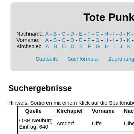
Tote Punk
Nachname:
A
-
B
-
C
-
D
-
E
-
F
-
G
-
H
-
I
-
J
-
K
Vorname:
A
-
B
-
C
-
D
-
E
-
F
-
G
-
H
-
I
-
J
-
K
Kirchspiel:
A
-
B
-
C
-
D
-
E
-
F
-
G
-
H
-
I
-
J
-
K
Startseite
Suchformular
Zuordnung 
Suchergebnisse
Hinweis: Sortieren mit einem Klick auf die Spaltenüb
Quelle
Kirchspiel
Vorname
Na
OSB Neuburg
Amdorf
Uffe
Ulbe
Eintrag: 640