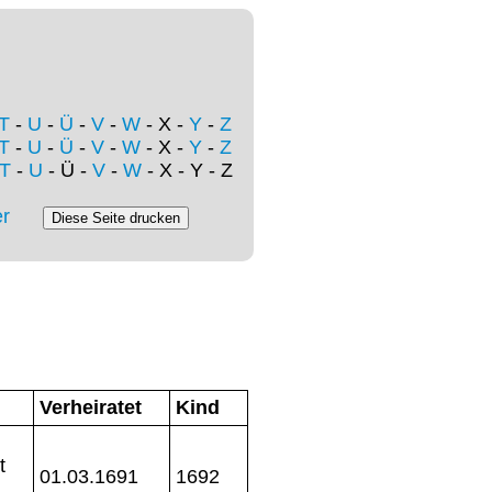
T
-
U
-
Ü
-
V
-
W
- X -
Y
-
Z
T
-
U
-
Ü
-
V
-
W
- X -
Y
-
Z
T
-
U
- Ü -
V
-
W
- X - Y - Z
r
Verheiratet
Kind
t
01.03.1691
1692