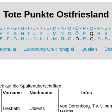
Tote Punkte Ostfriesland
E
-
F
-
G
-
H
-
I
-
J
-
K
-
L
-
M
-
N
-
O
-
Ö
-
P
-
Q
-
R
-
S
-
E
-
F
-
G
-
H
-
I
-
J
-
K
-
L
-
M
-
N
-
O
-
Ö
-
P
- Q -
R
-
S
-
E
-
F
-
G
-
H
-
I
-
J
-
K
-
L
-
M
-
N
-
O
- Ö -
P
- Q -
R
-
S
-
formular
Zuordnung Ort/Kirchspiel
Quellen
Übe
ck auf die Spaltenüberschriften
Vorname
Nachname
Infos
von Dorenborg, T.v. Ulben
Liesbeth
Ulbents
Harms