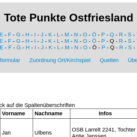
Tote Punkte Ostfriesland
E
-
F
-
G
-
H
-
I
-
J
-
K
-
L
-
M
-
N
-
O
-
Ö
-
P
-
Q
-
R
-
S
-
E
-
F
-
G
-
H
-
I
-
J
-
K
-
L
-
M
-
N
-
O
-
Ö
-
P
- Q -
R
-
S
-
E
-
F
-
G
-
H
-
I
-
J
-
K
-
L
-
M
-
N
-
O
- Ö -
P
- Q -
R
-
S
-
formular
Zuordnung Ort/Kirchspiel
Quellen
Übe
ck auf die Spaltenüberschriften
Vorname
Nachname
Infos
OSB Larrelt 2241, Tochter
Jan
Ulbens
Antje Janssen