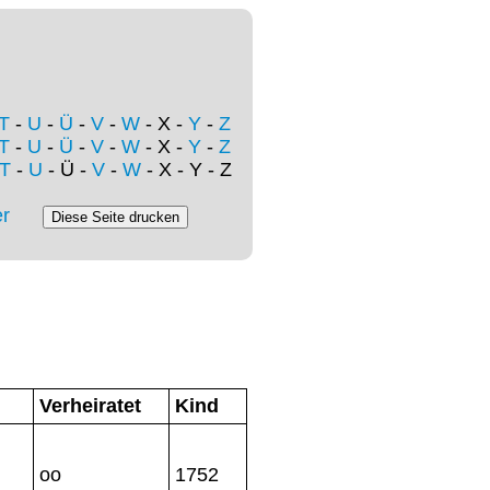
T
-
U
-
Ü
-
V
-
W
- X -
Y
-
Z
T
-
U
-
Ü
-
V
-
W
- X -
Y
-
Z
T
-
U
- Ü -
V
-
W
- X - Y - Z
r
Verheiratet
Kind
oo
1752