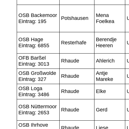
OSB Backemoor
Mena
Potshausen
Eintrag: 195
Foelkea
OSB Hage
Berendje
Resterhafe
Eintrag: 6855
Heeren
OFB Barßel
Rhaude
Ahlerich
Eintrag: 3013
OSB Großwolde
Antje
Rhaude
Eintrag: 327
Mareke
OSB Loga
Rhaude
Elke
Eintrag: 3486
OSB Nüttermoor
Rhaude
Gerd
Eintrag: 2653
OSB Ihrhove
Rhaude
Liese