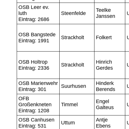
OSB Leer ev.
Teelke
luth
Steenfelde
Janssen
Eintrag: 2686
OSB Bangstede
Strackholt
Folkert
Eintrag: 1991
OSB Holtrop
Hinrich
Strackholt
Eintrag: 2336
Gerdes
OSB Marienwehr
Hinderk
Suurhusen
Eintrag: 301
Berends
OFB
Engel
Großenkneten
Timmel
Galteus
Eintrag: 1208
OSB Canhusen
Antje
Uttum
Eintrag: 531
Ebens