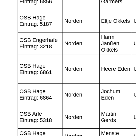
Eintrag: 6856
Garmers
OSB Hage
Norden
Eltje Okkels
Eintrag: 5187
Harm
OSB Engerhafe
Norden
Janßen
Eintrag: 3218
Okkels
OSB Hage
Norden
Heere Eden
Eintrag: 6861
OSB Hage
Jochum
Norden
Eintrag: 6864
Eden
OSB Arle
Martin
Norden
Eintrag: 5318
Gerds
OSB Hage
Menste