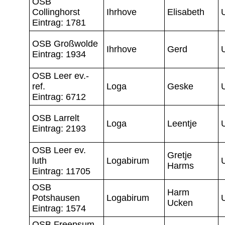
OSB
Collinghorst
Ihrhove
Elisabeth
Eintrag: 1781
OSB Großwolde
Ihrhove
Gerd
Eintrag: 1934
OSB Leer ev.-
ref.
Loga
Geske
Eintrag: 6712
OSB Larrelt
Loga
Leentje
Eintrag: 2193
OSB Leer ev.
Gretje
luth
Logabirum
Harms
Eintrag: 11705
OSB
Harm
Potshausen
Logabirum
Ucken
Eintrag: 1574
OSB Freepsum